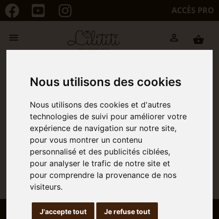
ACCÈS PRO


shopping_basket
Presse
Nous utilisons des cookies
Vous souhaitez parler de lilititi ?
Nous utilisons des cookies et d'autres
technologies de suivi pour améliorer votre
Notre dossier de presse est disponible au
expérience de navigation sur notre site,
téléchargement, il contient les informations
pour vous montrer un contenu
pour nous contacter.
personnalisé et des publicités ciblées,
pour analyser le trafic de notre site et
En cours de rédaction.
pour comprendre la provenance de nos
visiteurs.
J'accepte tout
Je refuse tout