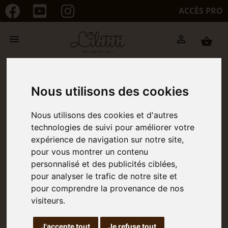
ACCÈS PRO


shopping_basket
Nous utilisons des cookies
Nous utilisons des cookies et d'autres
technologies de suivi pour améliorer votre
expérience de navigation sur notre site,
Vidéo d'un bain
pour vous montrer un contenu
enveloppé
Avis de Docteur
personnalisé et des publicités ciblées,
pour analyser le trafic de notre site et
pour comprendre la provenance de nos
visiteurs.
J'accepte tout
Je refuse tout